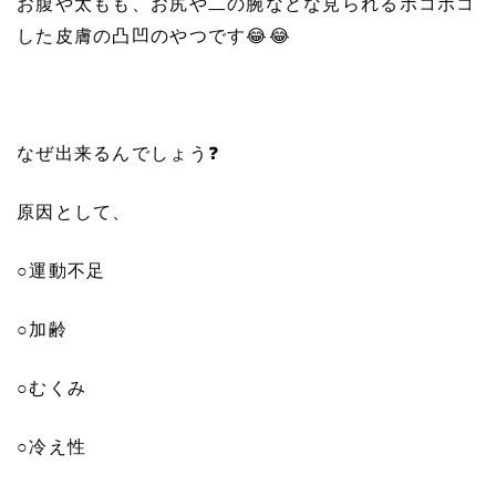
お腹や太もも、お尻や二の腕などな見られるボコボコ
した皮膚の凸凹のやつです
😂😂
なぜ出来るんでしょう
❓
原因として、
○
運動不足
○
加齢
○
むくみ
○
冷え性