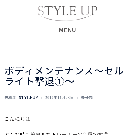
コ
ン
テ
ン
ツ
へ
ス
キ
ボディメンテナンス〜セル
ッ
ライト撃退①〜
プ
投稿者:
STYLEUP
2019年11月23日
未分類
こんにちは！
どんな時も前向きなトレーナーの金尾です
😊