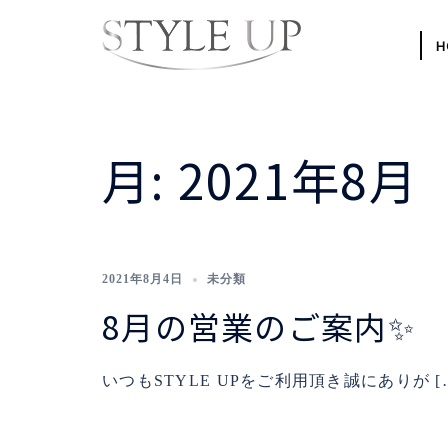
コ
ン
H
テ
ン
ツ
月:
2021年8月
へ
ス
キ
ッ
プ
2021年8月4日
未分類
8月の営業のご案内✨
いつもSTYLE UPをご利用頂き誠にありが [