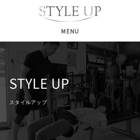
コ
ン
テ
ン
ツ
へ
ス
キ
ッ
STYLE UP
プ
スタイルアップ